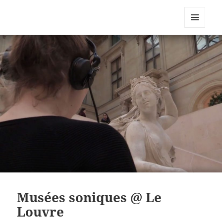
CoSiMa
MENU
AND
WIDGETS
Musées soniques @ Le
Louvre